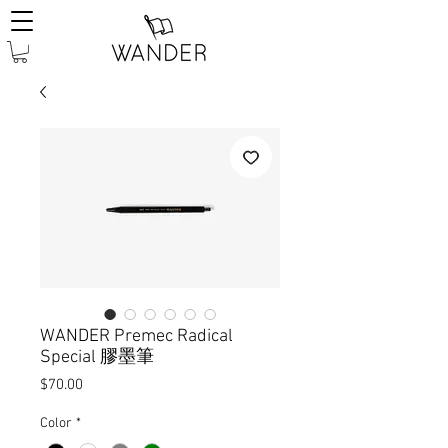
WANDER Premec Radical
Special 膠墨筆
價
$70.00
格
Color
*