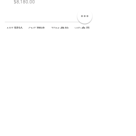
價格
價格
$8,180.00
$3,880.00
ABT 關於
CNT 聯絡
TRM 條款
VIP 會員
WANDER 本舖
No. 38, Lane 91, Section 2, Chengde Road
Datong District, Taipei City, Taiwan R.O.C.
臺北市大同區承德路二段91巷38號
SUN - THU : 14:00 - 20:00
FRI - SAT : 14:00 - 21:00
TUE: DAY OFF
​禮拜二公休
wandertaiwan@gmail.com
© 2025 by Wander Select Shop 雋永選物店 All rights
reserved.