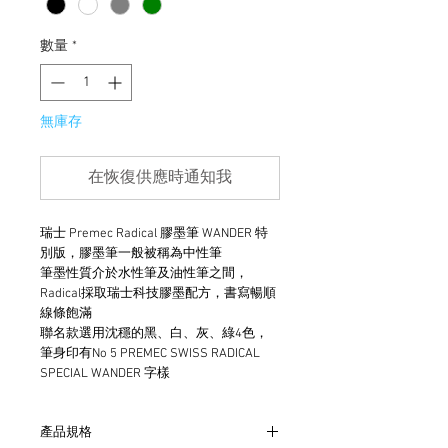
數量
*
無庫存
在恢復供應時通知我
瑞士 Premec Radical 膠墨筆 WANDER 特
別版，膠墨筆一般被稱為中性筆
筆墨性質介於水性筆及油性筆之間，
Radical採取瑞士科技膠墨配方，書寫暢順
線條飽滿
聯名款選用沈穩的黑、白、灰、綠4色，
筆身印有No 5 PREMEC SWISS RADICAL
SPECIAL WANDER 字樣
產品規格