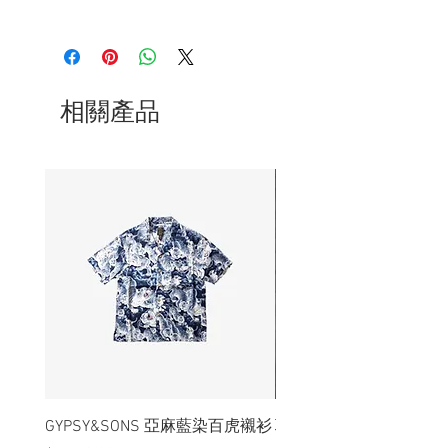
- 長度14.3cm
- 黑色一次性墨水
- 規格0.5mm
相關產品
GYPSY&SONS 亞麻藍染百虎襯衫
聯名Hoodie