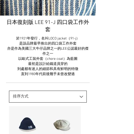
日本復刻版 LEE 91-J 四口袋工作外
套
於1921年發行，名叫LOCO jacket（91-j）
是該品牌最早推出的四口袋工作外套
亦是作為美國三大牛仔品牌之一的LEE公認最好的傑
作之一
以歐式工裝外套（chore coat）為藍圖
最初是設計給鐵道員穿的
到處都有迷人的細節和
具有鮮明的特徵
直到1980年代前後幾乎未曾改變過