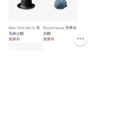
New York Hat Co 羊
Round House 丹寧水
毛紳士帽
兵帽
無庫存
無庫存
USS Dwight D 軍艦紀
念棒球帽
無庫存
ABT 關於
CNT 聯絡
TRM 條款
VIP 會員