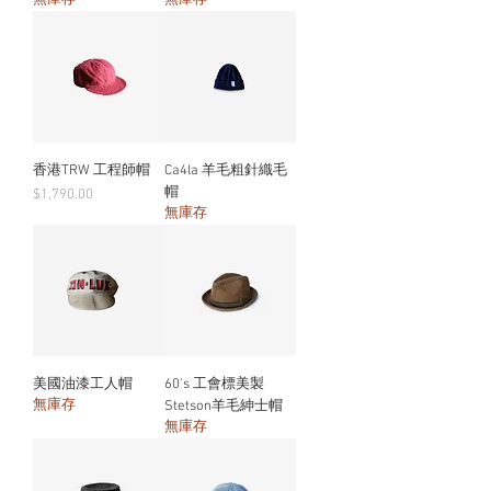
無庫存
無庫存
香港TRW 工程師帽
Ca4la 羊毛粗針織毛
帽
價格
$1,790.00
無庫存
美國油漆工人帽
60's 工會標美製
無庫存
Stetson羊毛紳士帽
無庫存