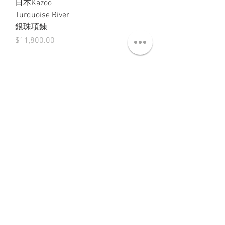
日本Kazoo
Turquoise River
銀珠項鍊
價格
$11,800.00
ABT 關於
CNT 聯絡
TRM 條款
VIP 會員
WANDER 本舖
No. 38, Lane 91, Section 2, Chengde Road
Datong District, Taipei City, Taiwan R.O.C.
臺北市大同區承德路二段91巷38號
SUN - THU : 14:00 - 20:00
FRI - SAT : 14:00 - 21:00
TUE: DAY OFF
​禮拜二公休
wandertaiwan@gmail.com