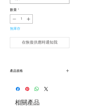
數量
*
無庫存
在恢復供應時通知我
產品規格
- 尺寸 W15cm x L17cm
- 軍用防水布物料
- 非全新的商品，在不影響正式使用的情
況下，不會視為瑕疵品。
相關產品