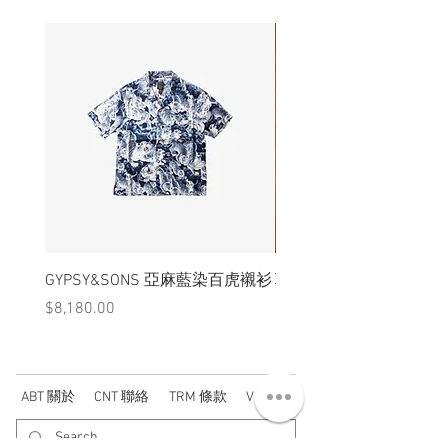
GYPSY&SONS 亞麻藍染百虎襯衫
聯名Hoodie
價格
價格
$8,180.00
$3,880.00
ABT 關於
CNT 聯絡
TRM 條款
VIP 會員