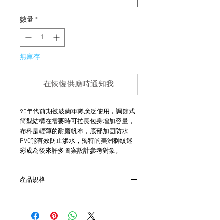
數量
*
無庫存
在恢復供應時通知我
90年代前期被波蘭軍隊廣泛使用，調節式
筒型結構在需要時可拉長包身增加容量，
布料是輕薄的耐磨帆布，底部加固防水
PVC能有效防止滲水，獨特的美洲獅紋迷
彩成為後來許多圖案設計參考對象。
產品規格
- 尺寸 W33cm x L40-60cm x H23cm
- 底部為防水PVC物料
- 調節式筒型結構，容量30-45L