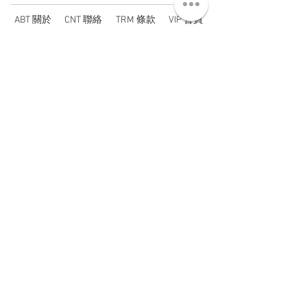
ABT 關於
CNT 聯絡
TRM 條款
VIP 會員
WANDER 本舖
No. 38, Lane 91, Section 2, Chengde Road
Datong District, Taipei City, Taiwan R.O.C.
臺北市大同區承德路二段91巷38號
SUN - THU : 14:00 - 20:00
FRI - SAT : 14:00 - 21:00
TUE: DAY OFF
​禮拜二公休
wandertaiwan@gmail.com
© 2025 by Wander Select Shop 雋永選物店 All rights
reserved.