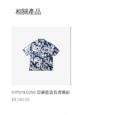
- 軍用印戳因生產批次每個略有不同，介
意者購買前請先查詢
相關產品
- 非全新的商品，在不影響正式使用的情
況下，不會視為瑕疵品。
GYPSY&SONS 亞麻藍染百虎襯衫
聯名Hoodie
價格
價格
$8,180.00
$3,880.00