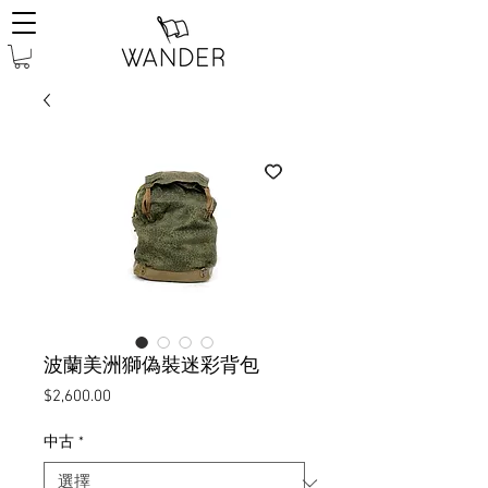
波蘭美洲獅偽裝迷彩背包
價
$2,600.00
格
中古
*