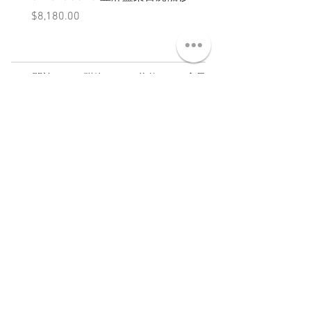
價格
價格
$8,180.00
$3,880.00
ABT 關於
CNT 聯絡
TRM 條款
VIP 會員
WANDER 本舖
No. 38, Lane 91, Section 2, Chengde Road
Datong District, Taipei City, Taiwan R.O.C.
臺北市大同區承德路二段91巷38號
SUN - THU : 14:00 - 20:00
FRI - SAT : 14:00 - 21:00
TUE: DAY OFF
​禮拜二公休
wandertaiwan@gmail.com
© 2025 by Wander Select Shop 雋永選物店 All rights
reserved.