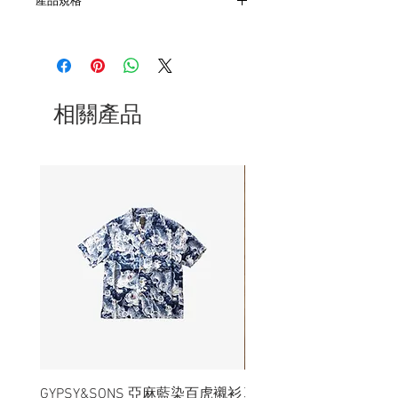
產品規格
- 尺寸 50 x 38 x 15 cm
- 容量為45L
- 厚實帆布/防水布製作
- 一個主間隔，左右各有1個大容量口袋
- 非全新的商品，在不影響正式使用的情
相關產品
況下，不會視為瑕疵品。
GYPSY&SONS 亞麻藍染百虎襯衫
聯名Hoodie