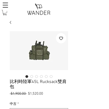
比利時陸軍45L Rucksack雙肩
包
一
促
 $1,900.00 
$1,520.00
般
銷
價
價
中古
*
格
格