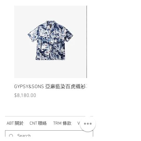
GYPSY&SONS 亞麻藍染百虎襯衫
聯名Hoodie
價格
價格
$8,180.00
$3,880.00
ABT 關於
CNT 聯絡
TRM 條款
VIP 會員