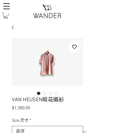
VAN HEUSEN暗花襯衫
價
$1,380.00
格
Size 尺寸
*