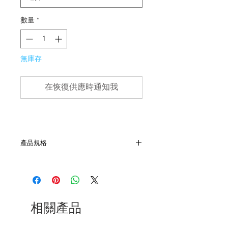
數量
*
無庫存
在恢復供應時通知我
產品規格
- 尺寸：肩52, 胸62, 袖26, 長80
- 美國百年襯衫品牌
- 非全新的商品，在不影響正式使用的情
況下，不會視為瑕疵品。
相關產品