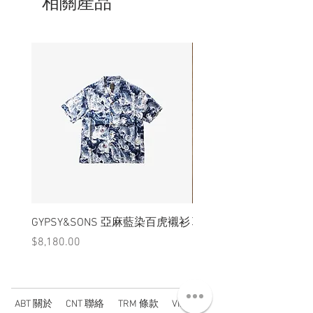
相關產品
GYPSY&SONS 亞麻藍染百虎襯衫
聯名Hoodie
價格
價格
$8,180.00
$3,880.00
ABT 關於
CNT 聯絡
TRM 條款
VIP 會員