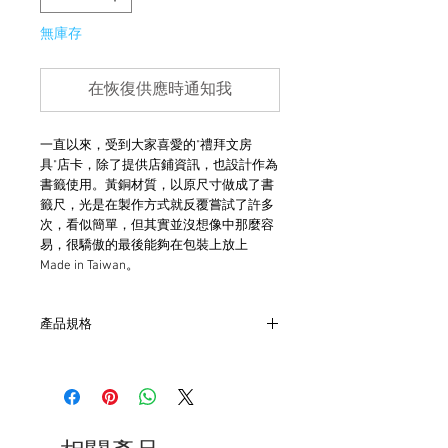
無庫存
在恢復供應時通知我
一直以來，受到大家喜愛的"禮拜文房
具"店卡，除了提供店鋪資訊，也設計作為
書籤使用。黃銅材質，以原尺寸做成了書
籤尺，光是在製作方式就反覆嘗試了許多
次，看似簡單，但其實並沒想像中那麼容
易，很驕傲的最後能夠在包裝上放上
Made in Taiwan。
產品規格
- 18CM
- 黃銅材質
- 台灣製造