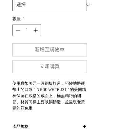
數量
*
新增至購物車
立即購買
使用真幣美元一圓銅板打造，巧妙地將硬
幣上的口號 " IN GOD WE TRUST " 的美國精
神保留在戒指的戒面上，極盡精巧的細
節。材質同樣主要以銅鑄造，並呈現老黃
銅的顏色重
產品規格
- 硬幣材質主要為銅