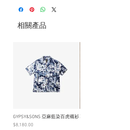
- 本品只適合國際戒圍#13 (直徑55mm)以
上穿戴
- 訂製期約14天，請耐心等候
相關產品
GYPSY&SONS 亞麻藍染百虎襯衫
聯名Hoodie
價格
價格
$8,180.00
$3,880.00