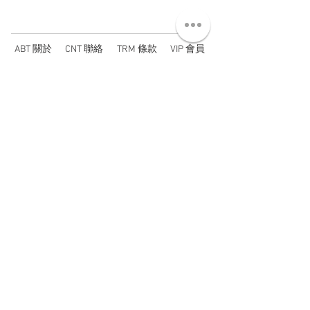
ABT 關於
CNT 聯絡
TRM 條款
VIP 會員
WANDER 本舖
No. 38, Lane 91, Section 2, Chengde Road
Datong District, Taipei City, Taiwan R.O.C.
臺北市大同區承德路二段91巷38號
SUN - THU : 14:00 - 20:00
FRI - SAT : 14:00 - 21:00
TUE: DAY OFF
​禮拜二公休
wandertaiwan@gmail.com
© 2025 by Wander Select Shop 雋永選物店 All rights
reserved.