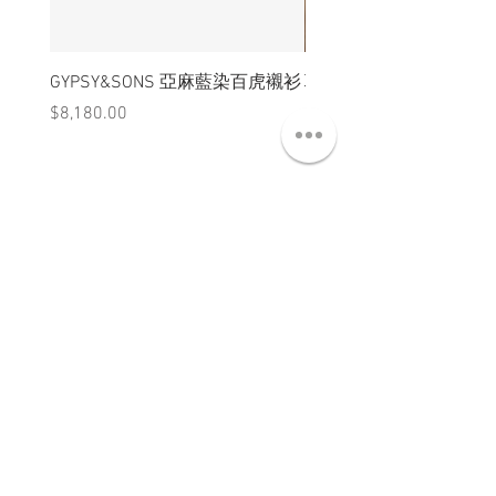
GYPSY&SONS 亞麻藍染百虎襯衫
聯名Hoodie
價格
價格
$8,180.00
$3,880.00
ABT 關於
CNT 聯絡
TRM 條款
VIP 會員
WANDER 本舖
No. 38, Lane 91, Section 2, Chengde Road
Datong District, Taipei City, Taiwan R.O.C.
臺北市大同區承德路二段91巷38號
SUN - THU : 14:00 - 20:00
FRI - SAT : 14:00 - 21:00
TUE: DAY OFF