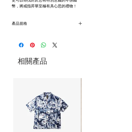
更可以尋找對於您有特別意義的年份錢
幣，將戒指昇華至極有具心思的禮物！
產品規格
- 硬幣材質主要為銀
- 本品適合國際戒圍#8至#20 (直徑48mm -
65mm)穿戴
- 訂製期約14天，請耐心等候
相關產品