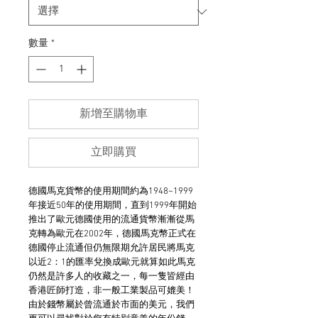
數量
*
新增至購物車
立即購買
德國馬克貨幣的使用期間約為1948~1999
年接近50年的使用期間，直到1999年開始
推出了歐元德國使用的流通貨幣漸漸從馬
克轉為歐元在2002年，德國馬克幣正式在
德國停止流通但仍無限期允許居民將馬克
以近2：1的匯率兌換成歐元就算如此馬克
仍然是許多人的收藏之一，每一隻皆經由
香港匠師打造，非一般工業製品可媲美！
由於錢幣屬於曾流通於市面的美元，我們