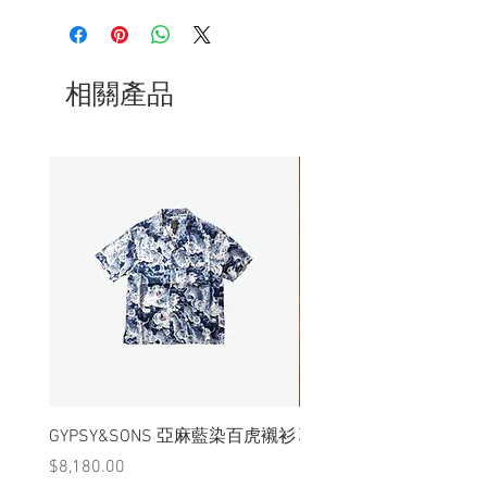
- 本品只適合香港戒圍#10 以上穿戴
- 訂製期約14天，請耐心等候
相關產品
GYPSY&SONS 亞麻藍染百虎襯衫
聯名Hoodie
價格
價格
$8,180.00
$3,880.00