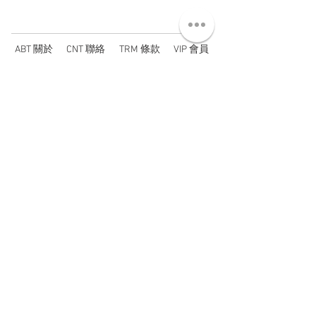
ABT 關於
CNT 聯絡
TRM 條款
VIP 會員
WANDER 本舖
No. 38, Lane 91, Section 2, Chengde Road
Datong District, Taipei City, Taiwan R.O.C.
臺北市大同區承德路二段91巷38號
SUN - THU : 14:00 - 20:00
FRI - SAT : 14:00 - 21:00
TUE: DAY OFF
​禮拜二公休
wandertaiwan@gmail.com
© 2025 by Wander Select Shop 雋永選物店 All rights
reserved.