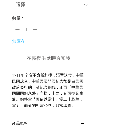
數量
*
無庫存
在恢復供應時通知我
1911年辛亥革命勝利後，清帝退位，中華
民國成立，中華民國開國紀念幣是由民國
政府發行的一款紀念銅錢，正面「中華民
國開國紀念幣」字樣，十文，背面交叉龍
旗。銅幣當時面值以當十、當二十為主，
當五十面值的相當少見，非常珍貴。
產品規格
- 硬幣材質主要為紅銅鎳合金