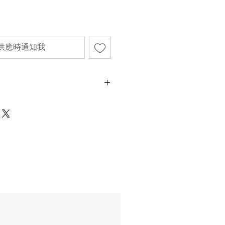
供應時通知我
肉桂
然棉芯及精淬精油
75"
時
“ (.6 cm) 長度為佳