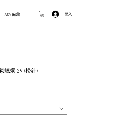
登入
ACV 館藏
. 香氛蠟燭 29 (松針)