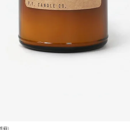
快速瀏覽
&苔蘚)