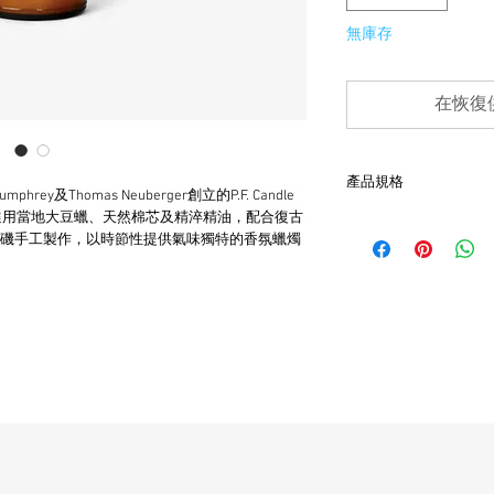
無庫存
在恢復
產品規格
ey及Thomas Neuberger創立的P.F. Candle 
，選用當地大豆蠟、天然棉芯及精淬精油，配合復古
- 前調：松針、冷杉
磯手工製作，以時節性提供氣味獨特的香氛蠟燭
- 中調：琥珀、黑胡椒
- 後調：香草、雪松、
- 選用美國大豆蠟、天
- 玻玻瓶尺寸為2.75" x 3.
- 一瓶可燃燒40 - 50小
- 在點燃後應保持棉芯在1/4