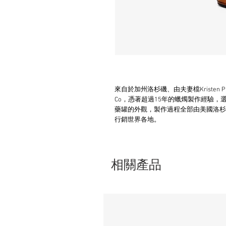
來自於加州洛杉磯、由夫妻檔Kristen Pumphr
Co，憑著超過15年的蠟燭製作經驗
藥罐的外觀，製作過程全部由美國洛杉
行銷世界各地。
相關產品