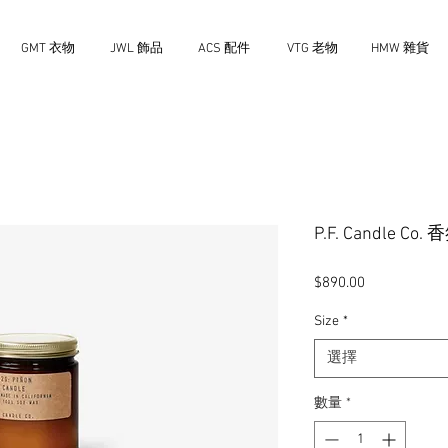
GMT 衣物
JWL 飾品
ACS 配件
VTG 老物
HMW 雜貨
P.F. Candle Co
價
$890.00
格
Size
*
選擇
數量
*