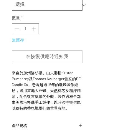
數量
*
無庫存
在恢復供應時通知我
來自於加州洛杉磯、由夫妻檔Kristen 
Pumphrey及Thomas Neuberger創立的P.F. 
Candle Co，憑著超過15年的蠟燭製作經
驗，選用當地大豆蠟、天然棉芯及精淬精
油，配合復古藥罐的外觀，製作過程全部
由美國洛杉磯手工製作，以時節性提供氣
味獨特的香氛蠟燭行銷世界各地。
產品規格