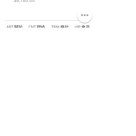
價格
價格
$8,180.00
$3,880.00
ABT 關於
CNT 聯絡
TRM 條款
VIP 會員
WANDER 本舖
No. 38, Lane 91, Section 2, Chengde Road
Datong District, Taipei City, Taiwan R.O.C.
臺北市大同區承德路二段91巷38號
SUN - THU : 14:00 - 20:00
FRI - SAT : 14:00 - 21:00
TUE: DAY OFF
​禮拜二公休
wandertaiwan@gmail.com
© 2025 by Wander Select Shop 雋永選物店 All rights
reserved.