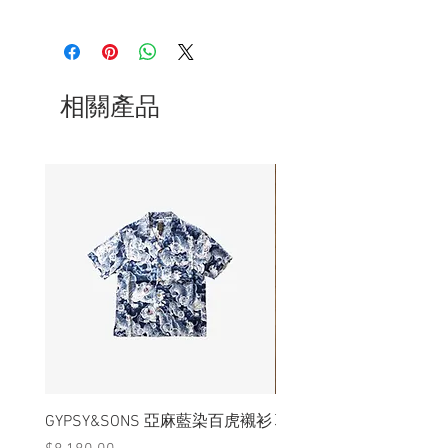
- 前調：麝香、皮革、煙草、琥珀、柳橙
- 中調：紅茶、黑胡椒
- 後調：檀香、柚木、廣藿香、雪松
- 選用美國大豆蠟、天然棉芯及精淬精油
- 玻玻瓶尺寸為2.75" x 3.75"
相關產品
- 一瓶可燃燒40 - 50小時
- 在點燃後應保持棉芯在1/4“ (.6 cm) 長度
為佳
GYPSY&SONS 亞麻藍染百虎襯衫
聯名Hoodie