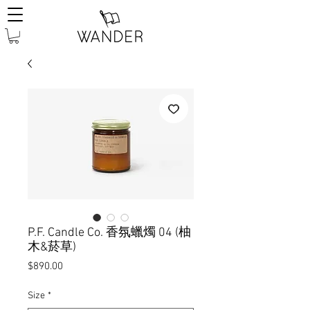
P.F. Candle Co. 香氛蠟燭 04 (柚
木&菸草)
價
$890.00
格
Size
*