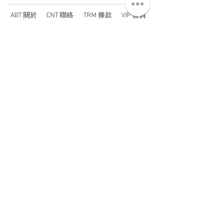
ABT 關於
CNT 聯絡
TRM 條款
VIP 會員
WANDER 本舖
No. 38, Lane 91, Section 2, Chengde Road
Datong District, Taipei City, Taiwan R.O.C.
臺北市大同區承德路二段91巷38號
SUN - THU : 14:00 - 20:00
FRI - SAT : 14:00 - 21:00
TUE: DAY OFF
​禮拜二公休
wandertaiwan@gmail.com
© 2025 by Wander Select Shop 雋永選物店 All rights
reserved.