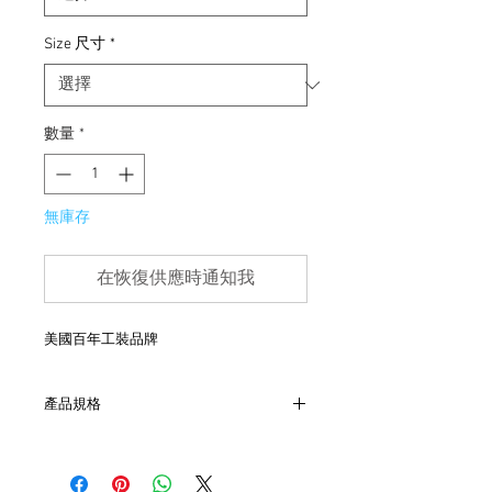
Size 尺寸
*
數量
*
無庫存
在恢復供應時通知我
美國百年工裝品牌
產品規格
- 腰42（31”）、襠35、臀53、長100、管
21cm
- 非全新的商品，在不影響正式使用的情