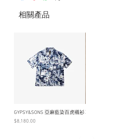
況下，不會視為瑕疵品。
相關產品
GYPSY&SONS 亞麻藍染百虎襯衫
聯名Hoodie
價格
價格
$8,180.00
$3,880.00