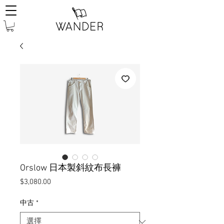
Orslow 日本製斜紋布長褲
價
$3,080.00
格
中古
*