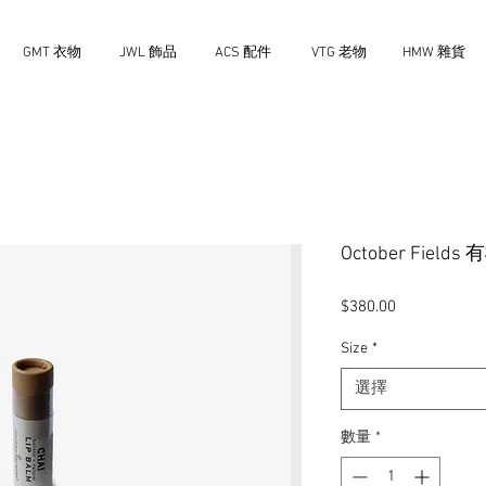
GMT 衣物
JWL 飾品
ACS 配件
VTG 老物
HMW 雜貨
October Fie
價
$380.00
格
Size
*
選擇
數量
*