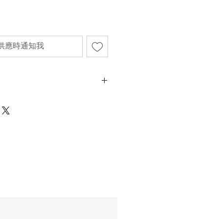
供應時通知我
封建議6個月內使用完畢