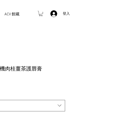
登入
ACV 館藏
lds 有機肉桂薑茶護唇膏