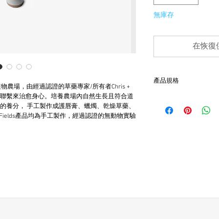
無庫存
在恢復
產品規格
續性植物農場，由經過認證的草藥專家/所有者Chris +
整體聯繫來治愈身心。培養農場內自然生長且符合道
- 美國製造
的養分， 手工製作成護唇膏、蠟燭、乾燥草藥、
- 純植物性產品
r Fields產品均為手工製作，經過認證的無動物實驗
- 可回收紙管
- 保存期限：2年，開