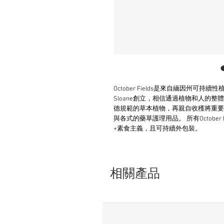
October Fields是來自緬因州可持
Sloane創立，相信通過植物和人的
德規範的草本植物，再親自收穫將重要
與各式的藥草護理用品。 所有Octobe
+素食主義，且可持續外包裝。
相關產品