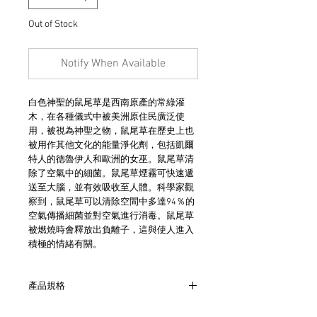
Out of Stock
Notify When Available
白色神聖的鼠尾草是西南原產的常綠灌
木，在各種儀式中被美洲原住民廣泛使
用，被視為神聖之物，鼠尾草在歷史上也
被用作其他文化的能量淨化劑，包括凱爾
特人的德魯伊人和歐洲的女巫。鼠尾草清
除了空氣中的細菌。鼠尾草煙霧可快速遞
送至大腦，並有效吸收至人體。科學家觀
察到，鼠尾草可以清除空間中多達94％的
空氣傳播細菌並對空氣進行消毒。鼠尾草
被燃燒時會釋放出負離子，這與使人進入
積極的情緒有關。
產品規格
- 一組六支