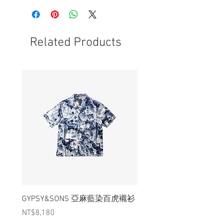
- 每支燃燒時間約50分鐘
Related Products
GYPSY&SONS 亞麻藍染百虎襯衫
聯名Hoodie
Price
Price
NT$8,180
NT$3,880