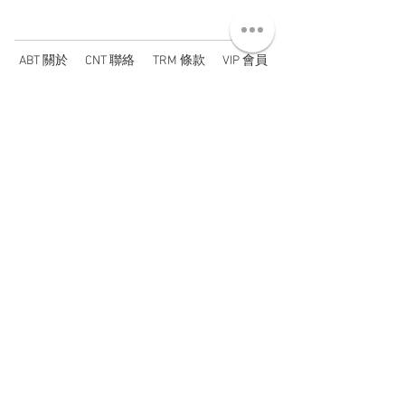
ABT 關於
CNT 聯絡
TRM 條款
VIP 會員
WANDER 本舖
No. 38, Lane 91, Section 2, Chengde Road
Datong District, Taipei City, Taiwan R.O.C.
臺北市大同區承德路二段91巷38號
SUN - THU : 14:00 - 20:00
FRI - SAT : 14:00 - 21:00
TUE: DAY OFF
​禮拜二公休
wandertaiwan@gmail.com
© 2025 by Wander Select Shop 雋永選物店 All rights
reserved.