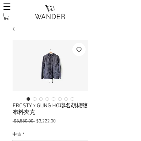
FROSTY x GUNG HO聯名胡椒鹽
布料夾克
一
促
 $3,580.00 
$3,222.00
般
銷
價
價
中古
*
格
格