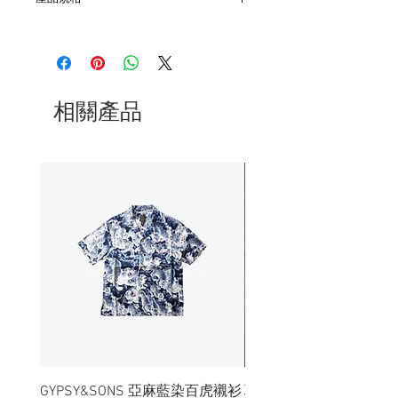
- 以旋轉方式轉出筆芯
- 美國製作
- 規格2.0MM
相關產品
GYPSY&SONS 亞麻藍染百虎襯衫
聯名Hoodie