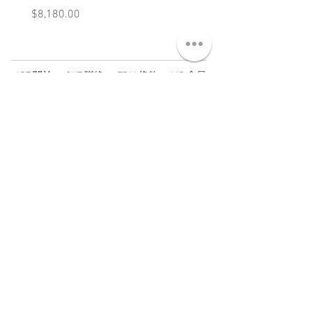
價格
價格
$8,180.00
$3,880.00
ABT 關於
CNT 聯絡
TRM 條款
VIP 會員
WANDER 本舖
No. 38, Lane 91, Section 2, Chengde Road
Datong District, Taipei City, Taiwan R.O.C.
臺北市大同區承德路二段91巷38號
SUN - THU : 14:00 - 20:00
FRI - SAT : 14:00 - 21:00
TUE: DAY OFF
​禮拜二公休
wandertaiwan@gmail.com
© 2025 by Wander Select Shop 雋永選物店 All rights
reserved.