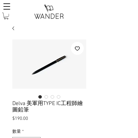
Delva 美軍用TYPE IC工程師繪
圖鉛筆
價
$190.00
格
數量
*