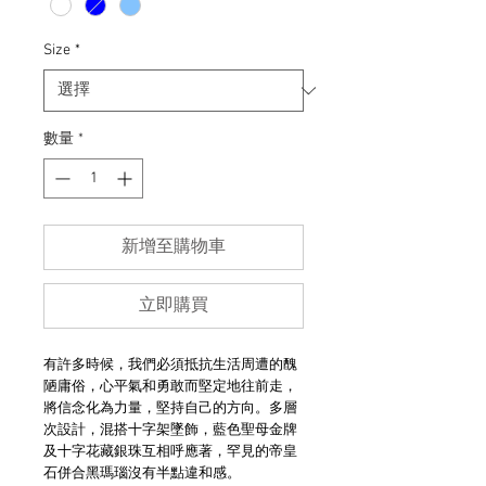
Size
*
數量
*
新增至購物車
立即購買
有許多時候，我們必須抵抗生活周遭的醜
陋庸俗，心平氣和勇敢而堅定地往前走，
將信念化為力量，堅持自己的方向。多層
次設計，混搭十字架墜飾，藍色聖母金牌
及十字花藏銀珠互相呼應著，罕見的帝皇
石併合黑瑪瑙沒有半點違和感。