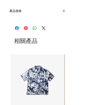
產品規格
- 掛飾為藍釉聖母牌及三小件合金十字架
- 鍊身為6mm黑瑪瑙及帝皇石串合而成
- 搭配黃銅及鋅合金隔片
相關產品