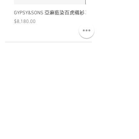
GYPSY&SONS 亞麻藍染百虎襯衫
聯名Hoodie
價格
價格
$8,180.00
$3,880.00
ABT 關於
CNT 聯絡
TRM 條款
VIP 會員
WANDER 本舖
No. 38, Lane 91, Section 2, Chengde Road
Datong District, Taipei City, Taiwan R.O.C.
臺北市大同區承德路二段91巷38號
SUN - THU : 14:00 - 20:00
FRI - SAT : 14:00 - 21:00
TUE: DAY OFF
​禮拜二公休
wandertaiwan@gmail.com