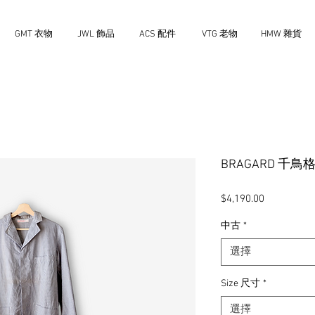
GMT 衣物
JWL 飾品
ACS 配件
VTG 老物
HMW 雜貨
BRAGARD 千
價
$4,190.00
格
中古
*
選擇
Size 尺寸
*
選擇