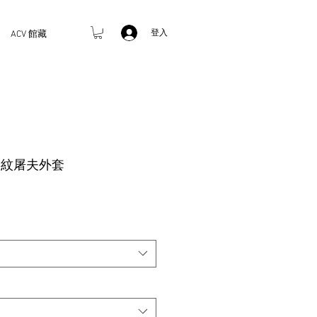
登入
ACV 館藏
鳥格紋屠夫外套