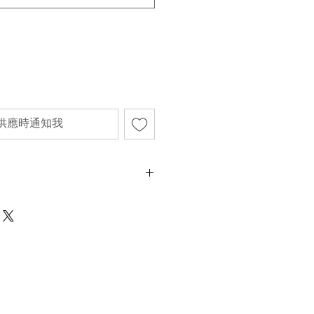
供應時通知我
59cm、長74cm
不影響正式使用的情況下，不會視為瑕疵