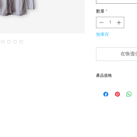
數量
*
無庫存
在恢復
產品規格
- 肩44cm、胸52cm、袖
- 約50年代
- 法國製
- 非全新的商品，在
品。