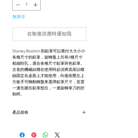
無庫存
在恢復供應時通知我
Stanley Bostitch 削鉛筆可以應付大大小小
各種尺寸的鉛筆，旋轉盤上共有8種尺寸
粗細削孔，適合各種尺寸鉛筆與色鉛筆。
古老的機械結構在使用時必須將底座以螺
絲固定在桌面上才能使用，向後按壓左上
方板手可轉動轉盤來選擇鉛筆尺寸，並需
一邊先握住鉛筆抵住，一邊旋轉筆刀的控
制桿。
產品規格
- 合金材質
- 雙刀頭設計
- 八段式粗細削孔