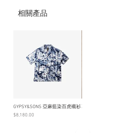
- 無需上螺絲、配備固定夾具
- 尺寸 W13.8cm x H11cm x D7.3cm
相關產品
GYPSY&SONS 亞麻藍染百虎襯衫
聯名Hoodie
價格
價格
$8,180.00
$3,880.00