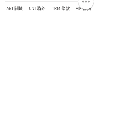
ABT 關於
CNT 聯絡
TRM 條款
VIP 會員
WANDER 本舖
No. 38, Lane 91, Section 2, Chengde Road
Datong District, Taipei City, Taiwan R.O.C.
臺北市大同區承德路二段91巷38號
SUN - THU : 14:00 - 20:00
FRI - SAT : 14:00 - 21:00
TUE: DAY OFF
​禮拜二公休
wandertaiwan@gmail.com
© 2025 by Wander Select Shop 雋永選物店 All rights
reserved.