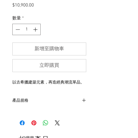
價
$10,900.00
格
數量
*
新增至購物車
立即購買
以古希臘建築元素，再造經典潮流單品。
產品規格
材質：18K金,鍊身純銀
尺寸：8mm×26mm×3mm
鍊長18吋+2.5cm延長鍊，長度可調節。
商品為訂製商品,付款後約等10個工作天。