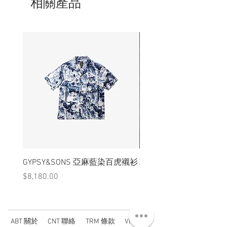
相關產品
GYPSY&SONS 亞麻藍染百虎襯衫
聯名Hoodie
價格
價格
$8,180.00
$3,880.00
ABT 關於
CNT 聯絡
TRM 條款
VIP 會員