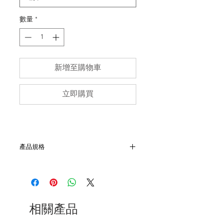
數量
*
新增至購物車
立即購買
產品規格
- 官方發行
- 美國製
- 材質純棉
- 尺寸：肩48, 胸52, 袖21, 長64
- 胸有小塊污漬,如圖
相關產品
- 非全新的商品，在不影響正式使用的情