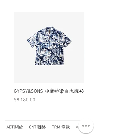
況下，不會視為瑕疵品。
GYPSY&SONS 亞麻藍染百虎襯衫
聯名Hoodie
價格
價格
$8,180.00
$3,880.00
ABT 關於
CNT 聯絡
TRM 條款
VIP 會員