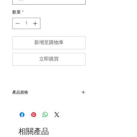
數量
*
新增至購物車
立即購買
產品規格
- 尺寸：肩43, 胸48, 袖21, 長66
- 美國製
- 50/50 Hanes混紡材質
- 後領污漬如圖
- 非全新的商品，在不影響正式使用的情
相關產品
況下，不會視為瑕疵品。