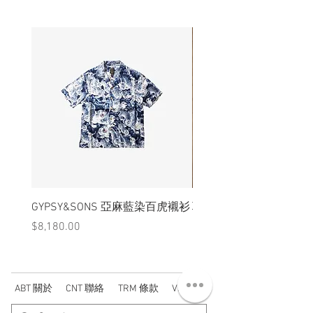
GYPSY&SONS 亞麻藍染百虎襯衫
聯名Hoodie
價格
價格
$8,180.00
$3,880.00
ABT 關於
CNT 聯絡
TRM 條款
VIP 會員