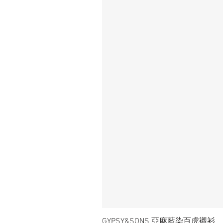
GYPSY&SONS 亞麻藍染百虎襯衫