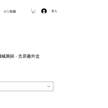
登入
ACV 館藏
裝機械腕錶 - 含原廠外盒