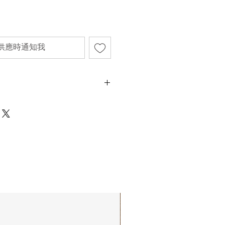
供應時通知我
，機芯未經洗油，以現況售賣為主
不影響正式使用的情況下，不會視為瑕疵