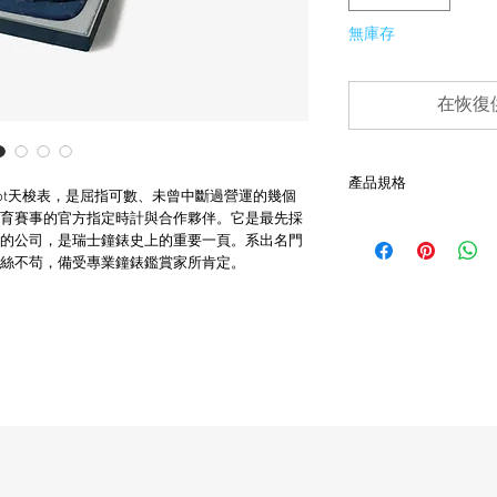
無庫存
在恢復
產品規格
sot天梭表，是屈指可數、未曾中斷過營運的幾個
育賽事的官方指定時計與合作夥伴。它是最先採
- 手上鍊發條機芯
的公司，是瑞士鐘錶史上的重要一頁。系出名門
- 鬆緊彈簧錶帶
絲不苟，備受專業鐘錶鑑賞家所肯定。
- 瑞士製造
- 僅作外觀清潔處理
- 非全新的商品，在
品