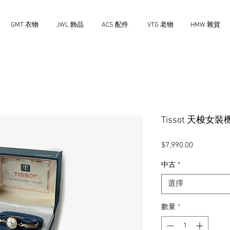
GMT 衣物
JWL 飾品
ACS 配件
VTG 老物
HMW 雜貨
Tissot 天梭女
價
$7,990.00
格
中古
*
選擇
數量
*