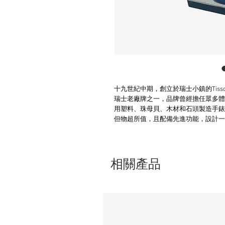
十九世紀中期，創立於瑞士小鎮的Tis
瑞士老廠牌之一，品牌曾經擔任眾多體
用塑料、珠母貝、木材和石頭製造手錶
但物超所值，且配備先進功能，設計一
相關產品