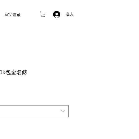
登入
ACV 館藏
天梭10k包金名錶