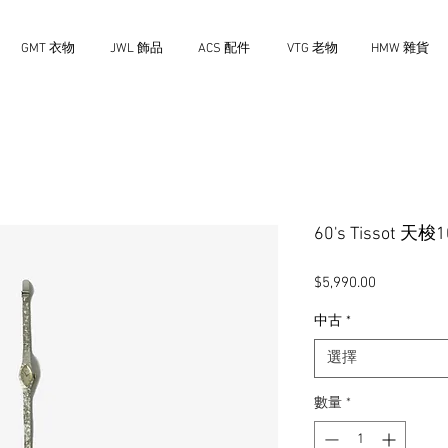
GMT 衣物
JWL 飾品
ACS 配件
VTG 老物
HMW 雜貨
60's Tissot 
價
$5,990.00
格
中古
*
選擇
數量
*