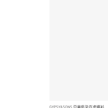
GYPSY&SONS 亞麻藍染百虎襯衫