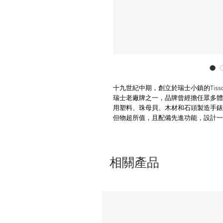
十九世紀中期，創立於瑞士小鎮的Tis
瑞士老廠牌之一，品牌曾經擔任眾多體
用塑料、珠母貝、木材和石頭製造手錶
但物超所值，且配備先進功能，設計一
相關產品