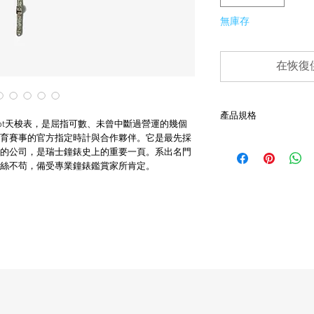
無庫存
在恢復
產品規格
sot天梭表，是屈指可數、未曾中斷過營運的幾個
育賽事的官方指定時計與合作夥伴。它是最先採
- 手上鍊發條機芯
的公司，是瑞士鐘錶史上的重要一頁。系出名門
- (Brushed)刷痕表面處
絲不苟，備受專業鐘錶鑑賞家所肯定。