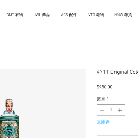
GMT 衣物
JWL 飾品
ACS 配件
VTG 老物
HMW 雜貨
4711 Original 
價
$980.00
格
數量
*
無庫存