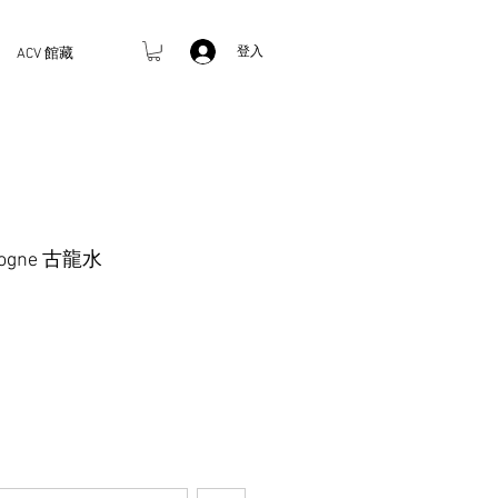
登入
ACV 館藏
Cologne 古龍水