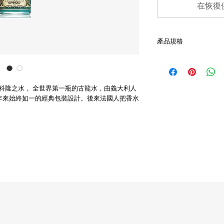
在恢復
產品規格
- 德國製造
- 容量為60ml
- 前味： 佛手柑、檸檬
ogne ，原意為科隆之水， 全世界第一瓶的古龍水，由義大利人
- 中味： 薰衣草、迷迭
- 後味： 橙花醇
隆製造，2百年來始終如一的經典包裝設計。後來法國人把香水