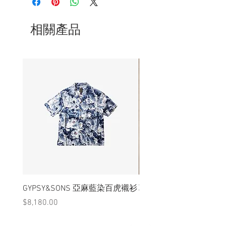
- S.C.CO 品牌焙印
相關產品
GYPSY&SONS 亞麻藍染百虎襯衫
聯名Hoodie
價格
價格
$8,180.00
$3,880.00