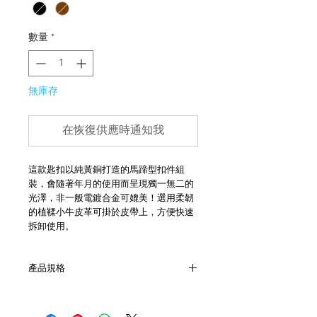
數量
*
無庫存
在恢復供應時通知我
這款匙扣以純黃銅打造的馬蹄型扣件組
裝，會隨著年月的使用而呈現獨一無二的
光澤，非一般電鍍合金可媲美！選用柔韌
的植鞣小牛皮革可掛於皮帶上，方便快速
拆卸使用。
產品規格
- 黃銅製馬蹄型扣件
- 開合式小牛皮植鞣革帶