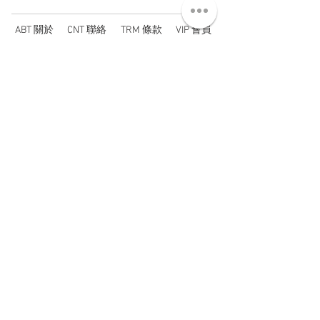
ABT 關於
CNT 聯絡
TRM 條款
VIP 會員
WANDER 本舖
No. 38, Lane 91, Section 2, Chengde Road
Datong District, Taipei City, Taiwan R.O.C.
臺北市大同區承德路二段91巷38號
SUN - THU : 14:00 - 20:00
FRI - SAT : 14:00 - 21:00
TUE: DAY OFF
​禮拜二公休
wandertaiwan@gmail.com
© 2025 by Wander Select Shop 雋永選物店 All rights
reserved.