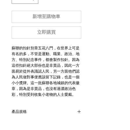
新增至購物車
立即購買
蘇聯的扣針別章五花八門，在世界上可是
有名的多，不管是運動、職業、政治、地
方、特別紀念事件，都會製作扣針。因為
這些扣針絕大部份也是非賣品，因此一方
面易於從外表識認人民，另一方面他們認
為人民做對事便應該留下記錄，也是一個
小小獎牌。這一批蘇聯各地城鎮的代表徽
章，因為是非賣品，也沒有過濃政治色
彩，特別受到收集小老物的人士愛戴。
產品規格
- 直徑為8mm
- 材質主要為鋁合金