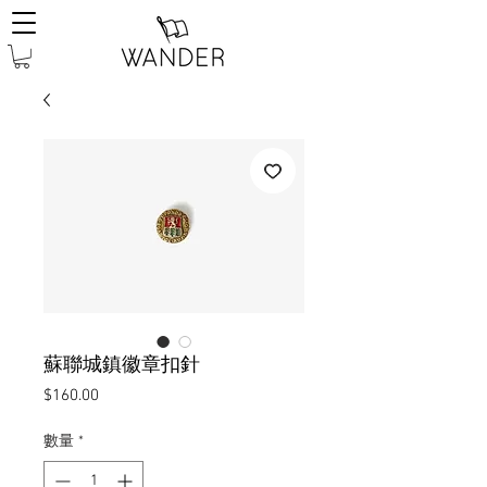
蘇聯城鎮徽章扣針
價
$160.00
格
數量
*