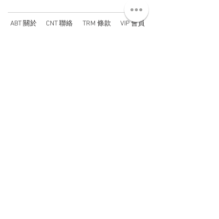
ABT 關於
CNT 聯絡
TRM 條款
VIP 會員
WANDER 本舖
No. 38, Lane 91, Section 2, Chengde Road
Datong District, Taipei City, Taiwan R.O.C.
臺北市大同區承德路二段91巷38號
SUN - THU : 14:00 - 20:00
FRI - SAT : 14:00 - 21:00
TUE: DAY OFF
​禮拜二公休
wandertaiwan@gmail.com
© 2025 by Wander Select Shop 雋永選物店 All rights
reserved.