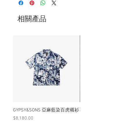
- 如需挑選款式請來信詢問
- 非全新的商品，在不影響正式使用的情
況下，不會視為瑕疵品。
相關產品
GYPSY&SONS 亞麻藍染百虎襯衫
聯名Hoodie
價格
價格
$8,180.00
$3,880.00