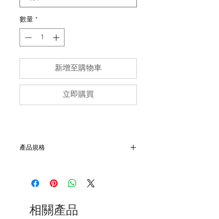
數量
*
新增至購物車
立即購買
產品規格
- 尺寸：肩48, 胸51, 袖60, 長77 cm
- 約1970‘s
- 第三代,Alpha Industries 廠出品
- 非全新的商品，在不影響正式使用的情
況下，不會視為瑕疵品。
相關產品