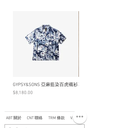
GYPSY&SONS 亞麻藍染百虎襯衫
聯名Hoodie
價格
價格
$8,180.00
$3,880.00
ABT 關於
CNT 聯絡
TRM 條款
VIP 會員