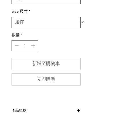
Size 尺寸
*
數量
*
新增至購物車
立即購買
產品規格
- 腰35寸“、臀52 cm、褲長102 cm
- 非全新的商品，在不影響正式使用的情