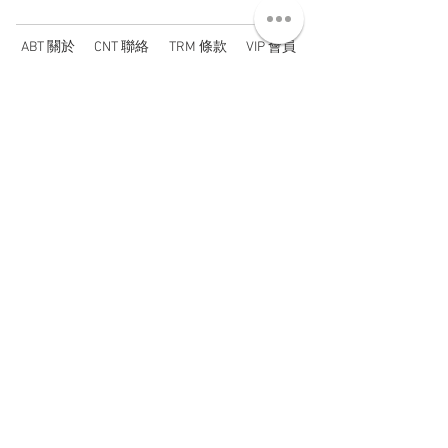
ABT 關於
CNT 聯絡
TRM 條款
VIP 會員
WANDER 本舖
No. 38, Lane 91, Section 2, Chengde Road
Datong District, Taipei City, Taiwan R.O.C.
臺北市大同區承德路二段91巷38號
SUN - THU : 14:00 - 20:00
FRI - SAT : 14:00 - 21:00
TUE: DAY OFF
​禮拜二公休
wandertaiwan@gmail.com
© 2025 by Wander Select Shop 雋永選物店 All rights
reserved.