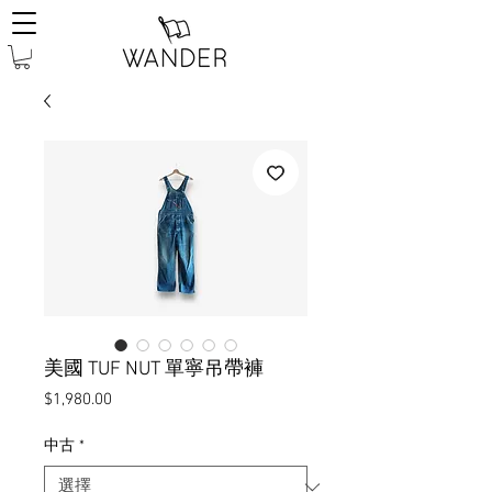
美國 TUF NUT 單寧吊帶褲
價
$1,980.00
格
中古
*