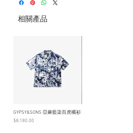
況下，不會視為瑕疵品。
相關產品
GYPSY&SONS 亞麻藍染百虎襯衫
聯名Hoodie
價格
價格
$8,180.00
$3,880.00