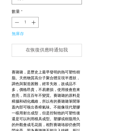
數量
*
無庫存
在恢復供應時通知我
賽璐璐，是歷史上最早發明的熱可塑性樹
脂。天然物質高分子聚合體呈現半透狀，
調色與製造困難，經常失敗，故成品不
多，價格昂貴，不易磨損，使用後會愈來
愈亮，而且百年不變質。賽璐璐的原料是
樟腦和硝化纖維，所以有的賽璐璐筆聞筆
蓋內部可嗅出香樟氣味。不能像現代塑膠
一樣用射出成型，但是控制他的可塑性後
還是可以利用模具成型。塑膠或樹脂用久
的外觀會成毛花面，相對賽璐珞卻仍會閃