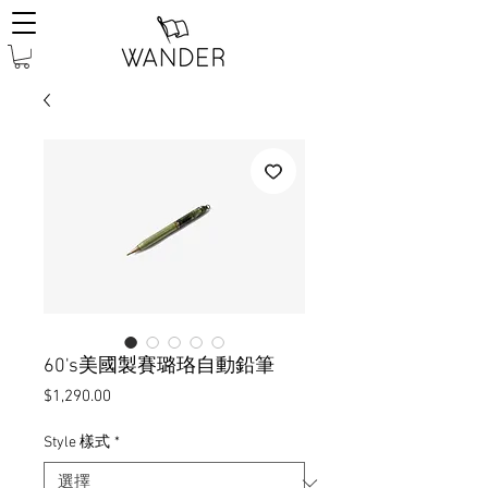
60's美國製賽璐珞自動鉛筆
價
$1,290.00
格
Style 樣式
*