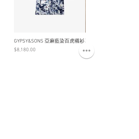
GYPSY&SONS 亞麻藍染百虎襯衫
聯名Hoodie
價格
價格
$8,180.00
$3,880.00
ABT 關於
CNT 聯絡
TRM 條款
VIP 會員
WANDER 本舖
No. 38, Lane 91, Section 2, Chengde Road
Datong District, Taipei City, Taiwan R.O.C.
臺北市大同區承德路二段91巷38號
SUN - THU : 14:00 - 20:00