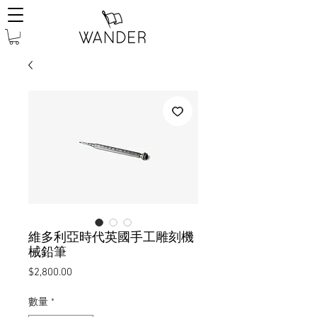
維多利亞時代英國手工雕刻機
械鉛筆
價
$2,800.00
格
數量
*