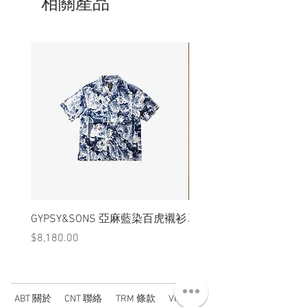
相關產品
GYPSY&SONS 亞麻藍染百虎襯衫
聯名Hoodie
價格
價格
$8,180.00
$3,880.00
ABT 關於
CNT 聯絡
TRM 條款
VIP 會員