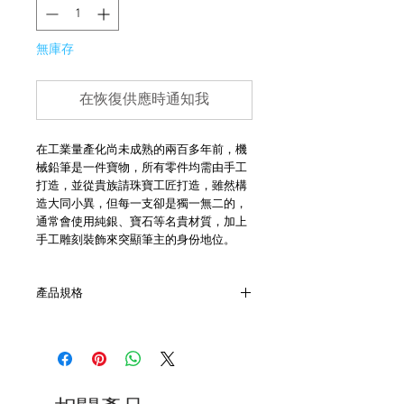
無庫存
在恢復供應時通知我
在工業量產化尚未成熟的兩百多年前，機
械鉛筆是一件寶物，所有零件均需由手工
打造，並從貴族請珠寶工匠打造，雖然構
造大同小異，但每一支卻是獨一無二的，
通常會使用純銀、寶石等名貴材質，加上
手工雕刻裝飾來突顯筆主的身份地位。
產品規格
- 長約 11cm
- 頂部鏤有藍色寶石，筆身刻花
- 合金材質
- 筆芯為1.18