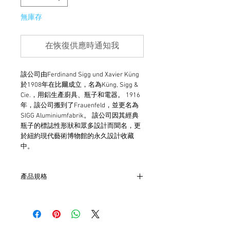
無庫存
在恢復供應時通知我
該公司由Ferdinand Sigg und Xavier Küng
於1908年在比爾成立，名為Küng, Sigg &
Cie.，用鋁生產廚具、瓶子和電器。 1916
年，該公司搬到了Frauenfeld，並更名為
SIGG Aluminiumfabrik。 該公司因其經典
瓶子的標誌性形狀和眾多設計而聞名，更
於紐約現代藝術博物館的永久設計收藏
中。
產品規格
- 直徑約10cm
- 背面有SIGG及 Switzerland印記