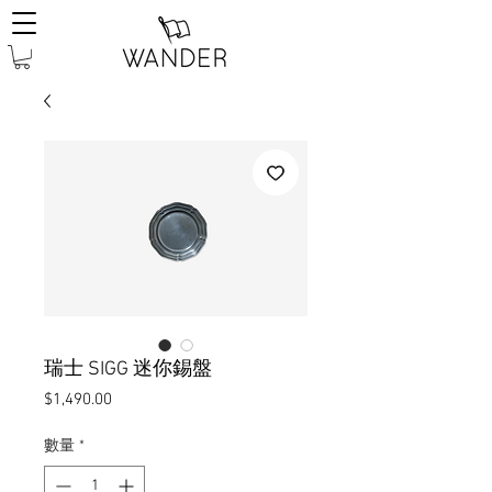
瑞士 SIGG 迷你錫盤
價
$1,490.00
格
數量
*