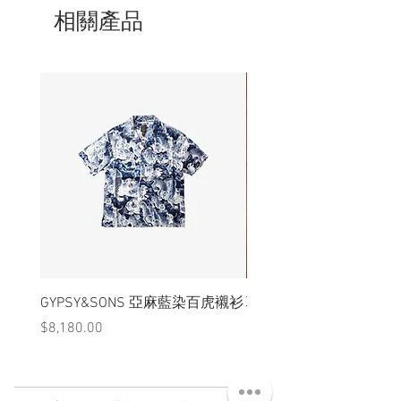
相關產品
GYPSY&SONS 亞麻藍染百虎襯衫
聯名Hoodie
價格
價格
$8,180.00
$3,880.00