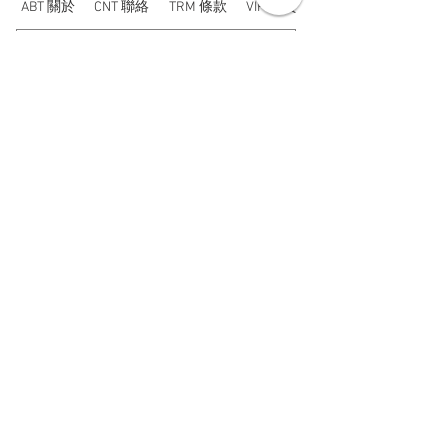
ABT 關於
CNT 聯絡
TRM 條款
VIP 會員
WANDER 本舖
No. 38, Lane 91, Section 2, Chengde Road
Datong District, Taipei City, Taiwan R.O.C.
臺北市大同區承德路二段91巷38號
SUN - THU : 14:00 - 20:00
FRI - SAT : 14:00 - 21:00
TUE: DAY OFF
​禮拜二公休
wandertaiwan@gmail.com
© 2025 by Wander Select Shop 雋永選物店 All rights
reserved.