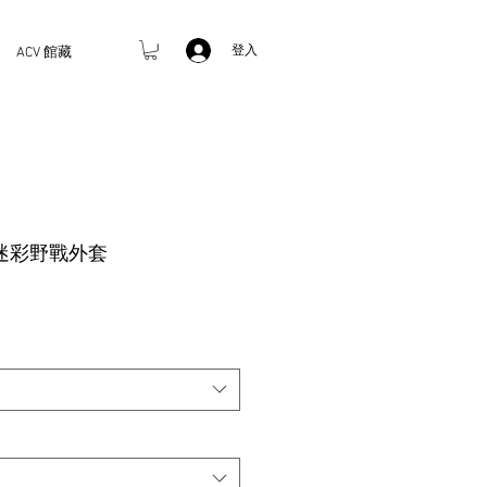
登入
ACV 館藏
紋迷彩野戰外套