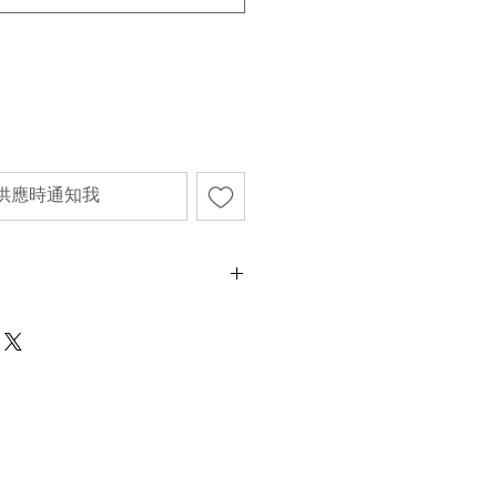
供應時通知我
60cm、長67cm
tern
不影響正式使用的情況下，不會視為瑕疵