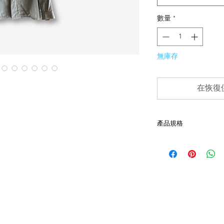
數量
*
無庫存
在恢復
產品規格
- 肩45cm、胸54cm、袖
- 60年代，少見Moro Pat
- 非全新的商品，在
品。