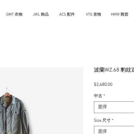
GMT 衣物
JWL 飾品
ACS 配件
VTG 老物
HMW 雜貨
波蘭WZ.68 豹
價
$2,680.00
格
中古
*
選擇
Size 尺寸
*
選擇