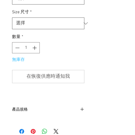
Size 尺寸
*
數量
*
無庫存
在恢復供應時通知我
產品規格
- 肩55cm、胸65cm、袖63cm、長75cm
- 約50年代，稀有物品
- 非全新的商品，在不影響正式使用的情