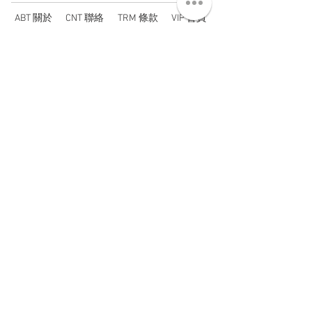
ABT 關於
CNT 聯絡
TRM 條款
VIP 會員
WANDER 本舖
No. 38, Lane 91, Section 2, Chengde Road
Datong District, Taipei City, Taiwan R.O.C.
臺北市大同區承德路二段91巷38號
SUN - THU : 14:00 - 20:00
FRI - SAT : 14:00 - 21:00
TUE: DAY OFF
​禮拜二公休
wandertaiwan@gmail.com
© 2025 by Wander Select Shop 雋永選物店 All rights
reserved.