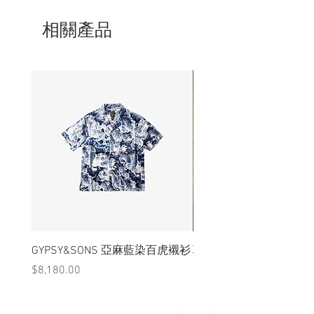
況下，不會視為瑕疵品。
相關產品
GYPSY&SONS 亞麻藍染百虎襯衫
聯名Hoodie
價格
價格
$8,180.00
$3,880.00