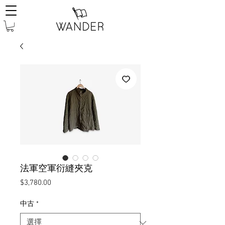
法軍空軍衍縫夾克
價
$3,780.00
格
中古
*