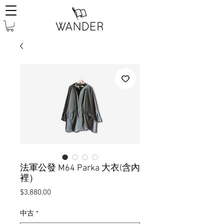
法軍公發 M64 Parka 大衣(含內
裡）
價
$3,880.00
格
中古
*