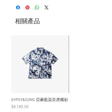
- 落肩、胸69、袖73、長93cm
- 非全新的商品，在不影響正式使用的情
況下，不會視為瑕疵品。
相關產品
GYPSY&SONS 亞麻藍染百虎襯衫
聯名Hoodie
價格
價格
$8,180.00
$3,880.00