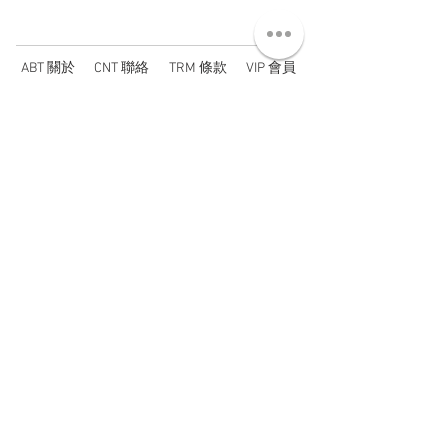
ABT 關於
CNT 聯絡
TRM 條款
VIP 會員
WANDER 本舖
No. 38, Lane 91, Section 2, Chengde Road
Datong District, Taipei City, Taiwan R.O.C.
臺北市大同區承德路二段91巷38號
SUN - THU : 14:00 - 20:00
FRI - SAT : 14:00 - 21:00
TUE: DAY OFF
​禮拜二公休
wandertaiwan@gmail.com
© 2025 by Wander Select Shop 雋永選物店 All rights
reserved.