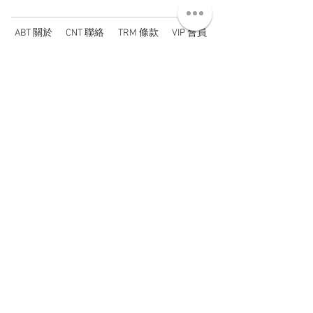
ABT 關於
CNT 聯絡
TRM 條款
VIP 會員
WANDER 本舖
No. 38, Lane 91, Section 2, Chengde Road
Datong District, Taipei City, Taiwan R.O.C.
臺北市大同區承德路二段91巷38號
SUN - THU : 14:00 - 20:00
FRI - SAT : 14:00 - 21:00
TUE: DAY OFF
​禮拜二公休
wandertaiwan@gmail.com
© 2025 by Wander Select Shop 雋永選物店 All rights
reserved.