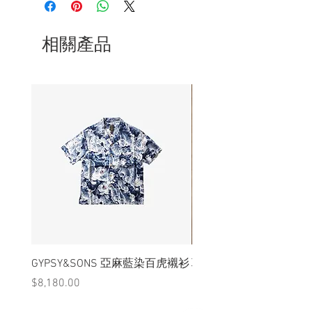
相關產品
GYPSY&SONS 亞麻藍染百虎襯衫
聯名Hoodie
價格
價格
$8,180.00
$3,880.00