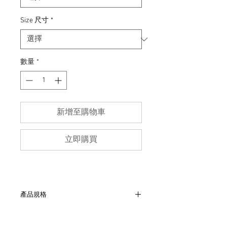
Size 尺寸
*
數量
*
新增至購物車
立即購買
產品規格
- 非全新的商品，在不影響正式使用的情
況下，不會視為瑕疵品。