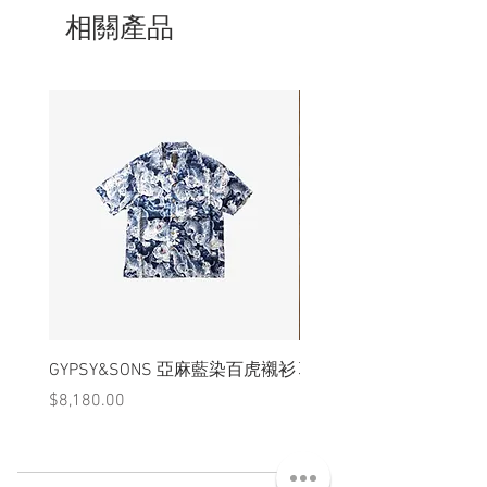
- 全新量存商品，難免留有久存的氣味，
相關產品
在使用一段時間後會慢慢消散。
GYPSY&SONS 亞麻藍染百虎襯衫
聯名Hoodie
價格
價格
$8,180.00
$3,880.00