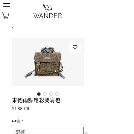
東德雨點迷彩雙肩包
價
$1,880.00
格
中古
*