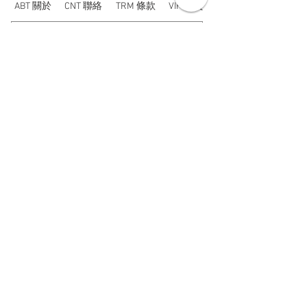
ABT 關於
CNT 聯絡
TRM 條款
VIP 會員
WANDER 本舖
No. 38, Lane 91, Section 2, Chengde Road
Datong District, Taipei City, Taiwan R.O.C.
臺北市大同區承德路二段91巷38號
SUN - THU : 14:00 - 20:00
FRI - SAT : 14:00 - 21:00
TUE: DAY OFF
​禮拜二公休
wandertaiwan@gmail.com
© 2025 by Wander Select Shop 雋永選物店 All rights
reserved.