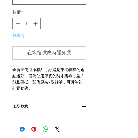
數量
*
無庫存
在恢復供應時通知我
全新未使用庫存品，紋路是東德特有的雨
點迷彩，因為使用厚實的防水裏布，呈方
型且硬挺，配備原裝Y型背帶，可拆除的
外置勒帶。
產品規格
- 尺寸 30 x 30 x 10 cm
- 容量 10L
- 可拆卸Y型背帶
- 防水塗層帆布物料