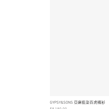
GYPSY&SONS 亞麻藍染百虎襯衫
價格