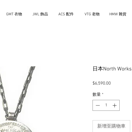
GMT 衣物
JWL 飾品
ACS 配件
VTG 老物
HMW 雜貨
日本North Wo
價
$6,590.00
格
數量
*
新增至購物車