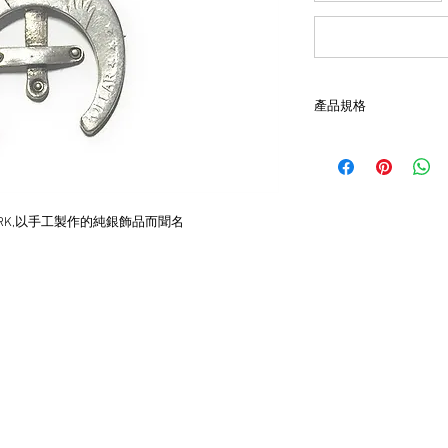
產品規格
- 材質 ：90％銀
- 含North Works 2
- 尺寸：約22mm,最厚處
ORK,以手工製作的純銀飾品而聞名