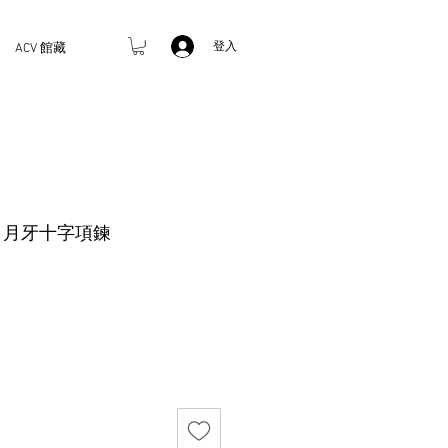
登入
ACV 館藏
rks 月牙十字項鍊