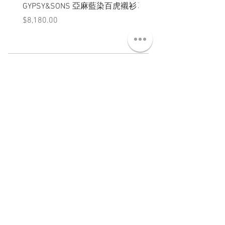
GYPSY&SONS 亞麻藍染百虎襯衫
聯名Hoodie
價格
價格
$8,180.00
$3,880.00
ABT 關於
CNT 聯絡
TRM 條款
VIP 會員
WANDER 本舖
No. 38, Lane 91, Section 2, Chengde Road
Datong District, Taipei City, Taiwan R.O.C.
臺北市大同區承德路二段91巷38號
SUN - THU : 14:00 - 20:00
FRI - SAT : 14:00 - 21:00
TUE: DAY OFF
​禮拜二公休
wandertaiwan@gmail.com
© 2025 by Wander Select Shop 雋永選物店 All rights