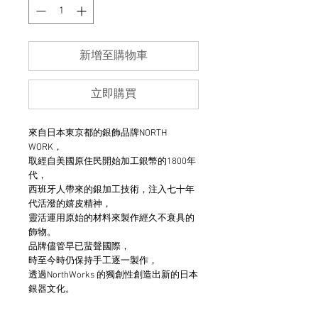
新增至購物車
立即購買
來自日本東京都的銀飾品牌NORTH
WORK，
取經自美國原住民開始加工銀幣的1800年
代，
西班牙人帶來的銀加工技術，注入七十年
代活潑的嬉皮精神，
靈活運用原始的材料來製作經久不衰具的
飾物。
品牌儘管早已蜚聲國際，
時至今時仍保持手工逐一製作，
透過NorthWorks 的獨創性創造出新的日本
銀器文化。