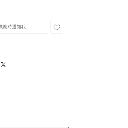
供應時通知我
65cm
不影響正式使用的情況下，不會視為瑕疵