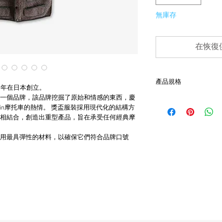
無庫存
在恢復
產品規格
於2005年在日本創立。
一個品牌，該品牌挖掘了原始和情感的東西，慶
- 肩45cm、胸47cm、長
win摩托車的熱情。 獎盃服裝採用現代化的結構方
- 近代復刻品
相結合，創造出重型產品，旨在承受任何經典摩
- 罕有極新狀態
- 非全新的商品，在
用最具彈性的材料，以確保它們符合品牌口號
品。