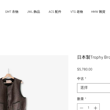
GMT 衣物
JWL 飾品
ACS 配件
VTG 老物
HMW 雜貨
日本製Trophy B
價
$5,780.00
格
中古
*
選擇
數量
*