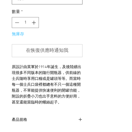
數量
*
無庫存
在恢復供應時通知我
原設計由英軍於1914年誕生，及後陸續出
現很多不同版本的隨行開瓶器，供前線的
士兵隨時享用口糧或是罐頭等等。而當時
每一個士兵口袋裡都總有不只一個這種開
瓶器，不單能提供快速便利的開罐功能，
附設的折疊小刀也出乎意料的方便好用，
甚至還能當臨時的螺絲起子。
產品規格
- 長度約4cm x 1.5cm