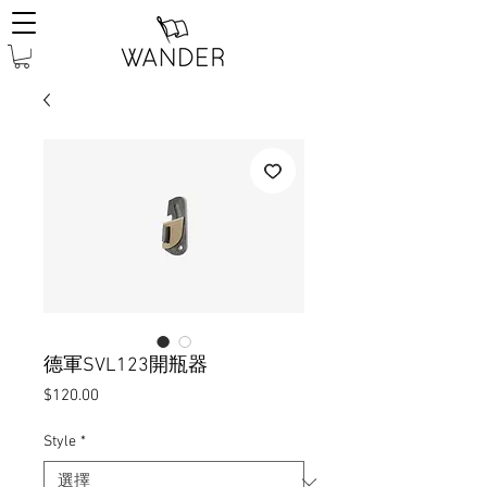
德軍SVL123開瓶器
價
$120.00
格
Style
*