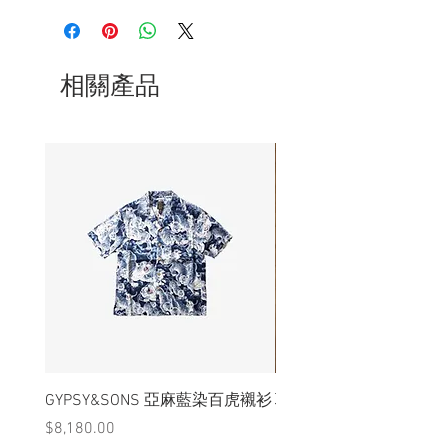
- 重 10 克
- 不鏽鋼材質
- 非全新的商品，在不影響正式使用的情
況下，不會視為瑕疵品。
相關產品
GYPSY&SONS 亞麻藍染百虎襯衫
聯名Hoodie
價格
價格
$8,180.00
$3,880.00