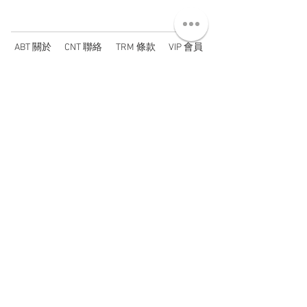
ABT 關於
CNT 聯絡
TRM 條款
VIP 會員
WANDER 本舖
No. 38, Lane 91, Section 2, Chengde Road
Datong District, Taipei City, Taiwan R.O.C.
臺北市大同區承德路二段91巷38號
SUN - THU : 14:00 - 20:00
FRI - SAT : 14:00 - 21:00
TUE: DAY OFF
​禮拜二公休
wandertaiwan@gmail.com
© 2025 by Wander Select Shop 雋永選物店 All rights
reserved.