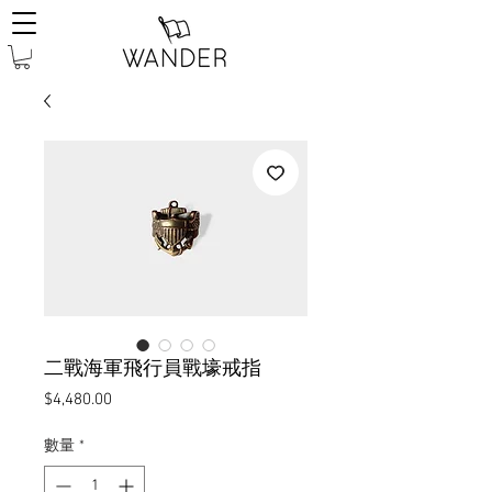
二戰海軍飛行員戰壕戒指
價
$4,480.00
格
數量
*