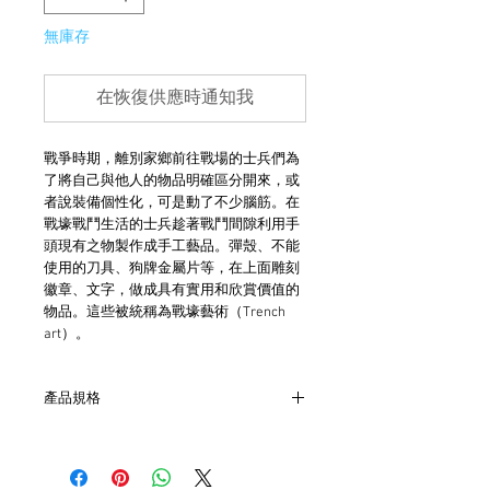
無庫存
在恢復供應時通知我
戰爭時期，離別家鄉前往戰場的士兵們為
了將自己與他人的物品明確區分開來，或
者說裝備個性化，可是動了不少腦筋。在
戰壕戰鬥生活的士兵趁著戰鬥間隙利用手
頭現有之物製作成手工藝品。彈殼、不能
使用的刀具、狗牌金屬片等，在上面雕刻
徽章、文字，做成具有實用和欣賞價值的
物品。這些被統稱為戰壕藝術（Trench
art）。
產品規格
- 戒身為海軍飛行員別針改製
- 銅合金材質
- 本品為約美國戒圍#7.5