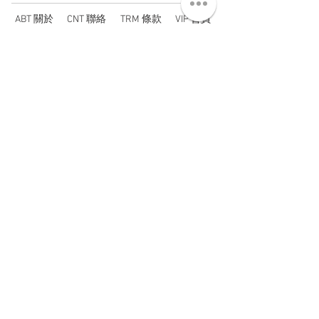
ABT 關於
CNT 聯絡
TRM 條款
VIP 會員
WANDER 本舖
No. 38, Lane 91, Section 2, Chengde Road
Datong District, Taipei City, Taiwan R.O.C.
臺北市大同區承德路二段91巷38號
SUN - THU : 14:00 - 20:00
FRI - SAT : 14:00 - 21:00
TUE: DAY OFF
​禮拜二公休
wandertaiwan@gmail.com
© 2025 by Wander Select Shop 雋永選物店 All rights
reserved.