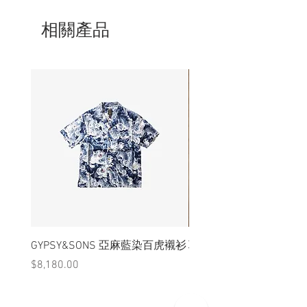
- 非全新的商品，在不影響正式使用的情
況下，不會視為瑕疵品。
相關產品
GYPSY&SONS 亞麻藍染百虎襯衫
聯名Hoodie
價格
價格
$8,180.00
$3,880.00