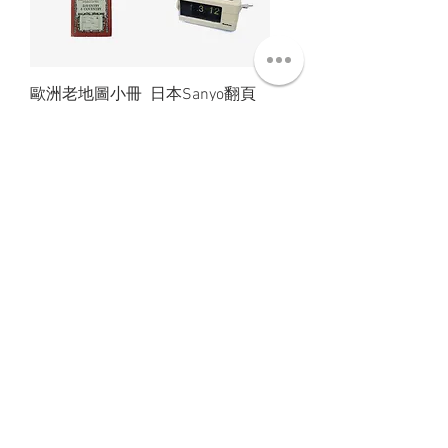
歐洲老地圖小冊
日本Sanyo翻頁
子
跳字鐘
Out of stock
Price
NT$680.00
Load More
ABT 關於
CNT 聯絡
TRM 條款
VIP 會員
WANDER 本舖
No. 38, Lane 91, Section 2, Chengde Road
Datong District, Taipei City, Taiwan R.O.C.
臺北市大同區承德路二段91巷38號