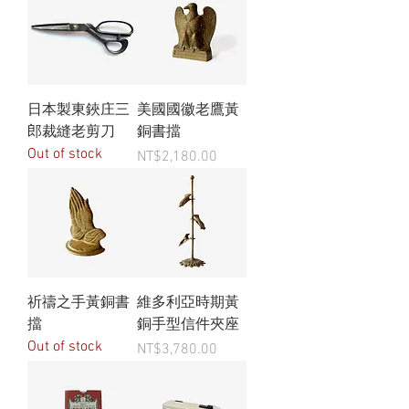
日本製東鋏庄三
美國國徽老鷹黃
郎裁縫老剪刀
銅書擋
Out of stock
Price
NT$2,180.00
祈禱之手黃銅書
維多利亞時期黃
擋
銅手型信件夾座
Out of stock
Price
NT$3,780.00