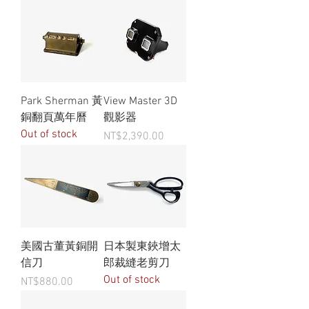
Park Sherman 黃
View Master 3D
銅翻頁萬年曆
觀影器
Out of stock
Price
NT$2,390.00
美國古董黃銅開
日本製東鋏增太
信刀
郎裁縫老剪刀
Out of stock
Price
NT$880.00