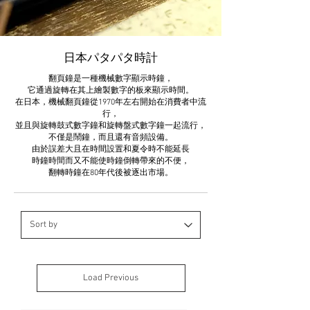
日本パタパタ時計
翻頁鐘是一種機械數字顯示時鐘，
它通過旋轉在其上繪製數字的板來顯示時間。
在日本，機械翻頁鐘從1970年左右開始在消費者中流
行，
並且與旋轉鼓式數字鐘和旋轉盤式數字鐘一起流行，
不僅是鬧鐘，而且還有音頻設備。
由於誤差大且在時間設置和夏令時不能延長
時鐘時間而又不能使時鐘倒轉帶來的不便，
翻轉時鐘在80年代後被逐出市場。
Load Previous