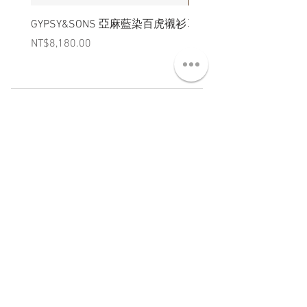
GYPSY&SONS 亞麻藍染百虎襯衫
聯名Hoodie
Price
Price
NT$8,180.00
NT$3,880.00
ABT 關於
CNT 聯絡
TRM 條款
VIP 會員
WANDER 本舖
No. 38, Lane 91, Section 2, Chengde Road
Datong District, Taipei City, Taiwan R.O.C.
臺北市大同區承德路二段91巷38號
SUN - THU : 14:00 - 20:00
FRI - SAT : 14:00 - 21:00
TUE: DAY OFF
​禮拜二公休
wandertaiwan@gmail.com