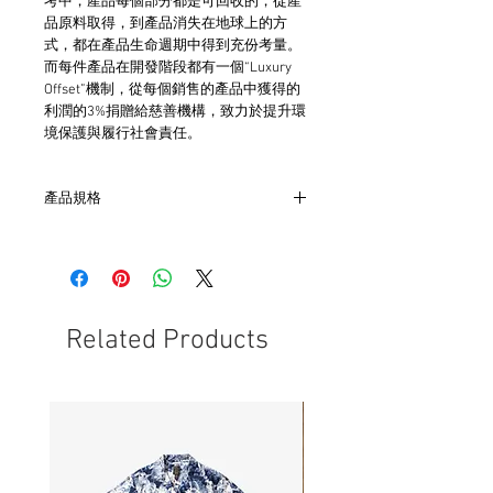
考中，產品每個部分都是可回收的，從產
品原料取得，到產品消失在地球上的方
式，都在產品生命週期中得到充份考量。
而每件產品在開發階段都有一個“Luxury
Offset”機制，從每個銷售的產品中獲得的
利潤的3%捐贈給慈善機構，致力於提升環
境保護與履行社會責任。
產品規格
- 內容物：黑咖啡，佛手柑，橙花，晚香
玉，香根草，麝香
- 英國製造
- 木質燭芯，厚重的黑色玻璃，包覆於印
花棉布袋內
Related Products
- 使用100％不含棕櫚的植物蠟
- 不含棕櫚，石油或對羥基苯甲酸酯
- 一瓶可燃燒30小時