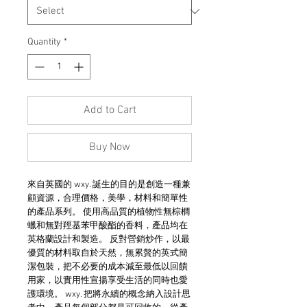
Quantity
*
Add to Cart
Buy Now
來自英國的 wxy. 誕生的目的是創造一種兼
顧資源，合理價格，美學，材料和簡單性
的產品系列。 使用高品質的植物性無棕櫚
蠟和無對羥基苯甲酸酯的香料，產品均在
英格蘭設計和製造。 反對營銷炒作，以最
優質的材料取自於天然，無累贅的英式簡
潔包裝，把不必要的成本減至最低以回饋
用家，以實用性宣揚享受生活的同時也愛
護環境。 wxy. 把將永續的概念納入設計思