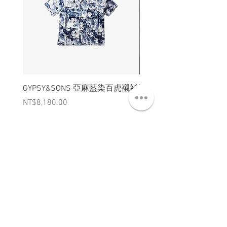
GYPSY&SONS 亞麻藍染百虎襯衫
聯名Hoodie
Price
Price
NT$8,180.00
NT$3,880.00
ABT 關於
CNT 聯絡
TRM 條款
VIP 會員
WANDER 本舖
No. 38, Lane 91, Section 2, Chengde Road
Datong District, Taipei City, Taiwan R.O.C.
臺北市大同區承德路二段91巷38號