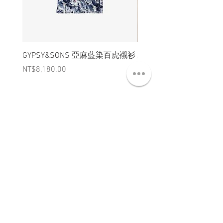
GYPSY&SONS 亞麻藍染百虎襯衫
聯名Hoodie
Price
Price
NT$8,180.00
NT$3,880.00
ABT 關於
CNT 聯絡
TRM 條款
VIP 會員
WANDER 本舖
No. 38, Lane 91, Section 2, Chengde Road
Datong District, Taipei City, Taiwan R.O.C.
臺北市大同區承德路二段91巷38號
SUN - THU : 14:00 - 20:00
FRI - SAT : 14:00 - 21:00