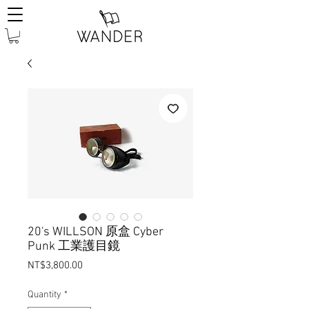
20's WILLSON 原盒 Cyber
Punk 工業護目鏡
Price
NT$3,800.00
Quantity
*