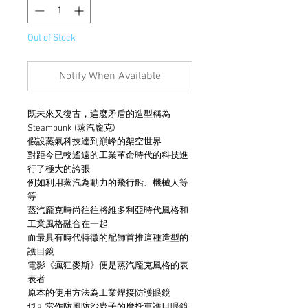
Out of Stock
Notify When Available
既未來又復古，這麼矛盾的造型稱為
Steampunk (蒸汽龐克)
假設蒸氣科技達到巔峰的架空世界
對距今已較遙遠的工業革命時代的科技進
行了極大的誇張
例如利用蒸汽為動力的飛行船、機械人等
等
蒸汽龐克時尚往往將維多利亞時代風格和
工業風格融合在一起
而最具有時代特徵的配飾首推這種造型的
護目鏡
電影《瘋狂麥斯》便是蒸汽龐克風格的表
表者
原本的使用方法為工業焊接防護眼鏡
也可當作防風防沙蟲子的摩托車護目眼鏡