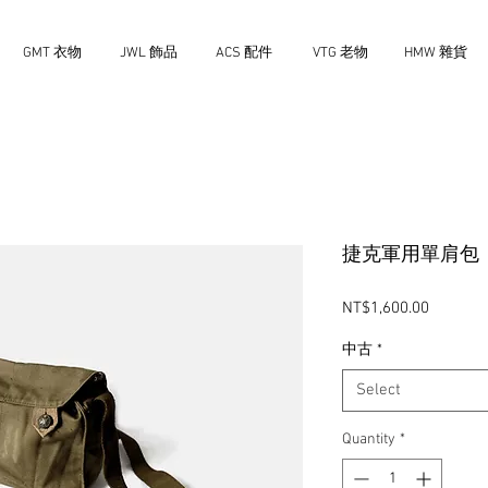
GMT 衣物
JWL 飾品
ACS 配件
VTG 老物
HMW 雜貨
捷克軍用單肩包
Price
NT$1,600.00
中古
*
Select
Quantity
*