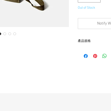
Out of Stock
Notify W
產品規格
- 尺寸 W29cm x L24cm 
- 軍用帆布物料
- 雙劍圖案塑膠扣
- 非全新的商品，在
品。