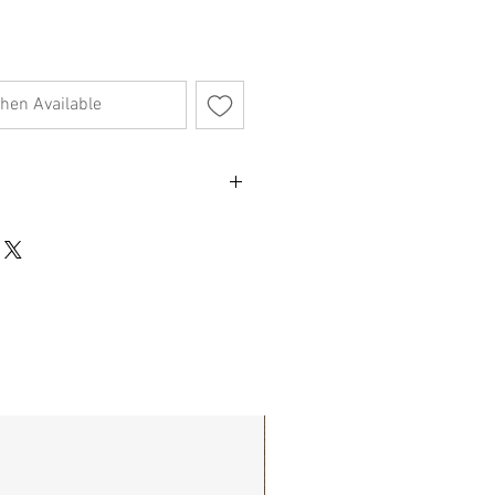
hen Available
x D10cm
不影響正式使用的情況下，不會視為瑕疵