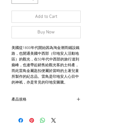
Add to Cart
Buy Now
美國從1800年代開始因為淘金潮而鋪設鐵
路，也開通美國中西部（印地安人活動地
區）的觀光，在50年代中西部的旅行達到
癲峰，也連帶起銷售給觀光客的土特產，
而此雷鳥金屬匙扣便屬於當時的土著兒童
所製作的紀念品。雷鳥是印地安人心目中
的神衹，亦是常見的印地安圖騰。
產品規格
- 材質為合金
- 原版匙圈
- 雷鳥尺寸 約4cm
- 非全新的商品，在不影響正式使用的情