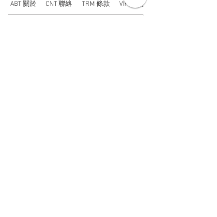
ABT 關於
CNT 聯絡
TRM 條款
VIP 會員
WANDER 本舖
No. 38, Lane 91, Section 2, Chengde Road
Datong District, Taipei City, Taiwan R.O.C.
臺北市大同區承德路二段91巷38號
SUN - THU : 14:00 - 20:00
FRI - SAT : 14:00 - 21:00
TUE: DAY OFF
​禮拜二公休
wandertaiwan@gmail.com
© 2025 by Wander Select Shop 雋永選物店 All rights
reserved.