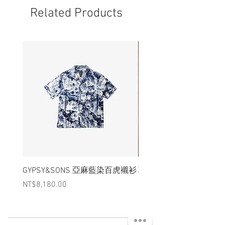
況下，不會視為瑕疵品。
Related Products
GYPSY&SONS 亞麻藍染百虎襯衫
聯名Hoodie
Price
Price
NT$8,180.00
NT$3,880.00